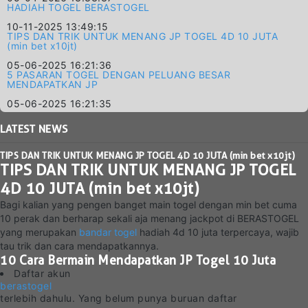
HADIAH TOGEL BERASTOGEL
10-11-2025 13:49:15
TIPS DAN TRIK UNTUK MENANG JP TOGEL 4D 10 JUTA
(min bet x10jt)
05-06-2025 16:21:36
5 PASARAN TOGEL DENGAN PELUANG BESAR
MENDAPATKAN JP
05-06-2025 16:21:35
LATEST
NEWS
TIPS DAN TRIK UNTUK MENANG JP TOGEL 4D 10 JUTA (min bet x10jt)
TIPS DAN TRIK UNTUK MENANG JP TOGEL
4D 10 JUTA (min bet x10jt)
Bagi kalian yang pengen banget main togel dengan min bet cuma
10 perak dan berharap sekali aja menang jackpot di BERASTOGEL
yang merupakan
bandar togel
hadiah 4d 10 juta terpercaya, wajib
tau trik dan cara mendapatkannya.
10 Cara Bermain Mendapatkan JP Togel 10 Juta
Daftar akun
berastogel
terlebih dahulu. Yang belum punya buruan daftar