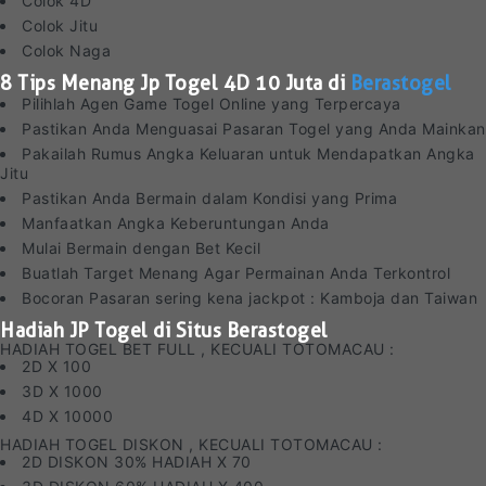
Colok 4D
Colok Jitu
Colok Naga
8 Tips Menang Jp Togel 4D 10 Juta di
Berastogel
Pilihlah Agen Game Togel Online yang Terpercaya
Pastikan Anda Menguasai Pasaran Togel yang Anda Mainkan
Pakailah Rumus Angka Keluaran untuk Mendapatkan Angka
Jitu
Pastikan Anda Bermain dalam Kondisi yang Prima
Manfaatkan Angka Keberuntungan Anda
Mulai Bermain dengan Bet Kecil
Buatlah Target Menang Agar Permainan Anda Terkontrol
Bocoran Pasaran sering kena jackpot : Kamboja dan Taiwan
Hadiah
JP Togel
di Situs Berastogel
HADIAH TOGEL BET FULL , KECUALI TOTOMACAU :
2D X 100
3D X 1000
4D X 10000
HADIAH TOGEL DISKON , KECUALI TOTOMACAU :
2D DISKON 30% HADIAH X 70