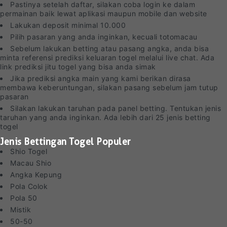
Pastinya setelah daftar, silakan coba login ke dalam
permainan baik lewat aplikasi maupun mobile dan website
Lakukan deposit minimal 10.000
Pilih pasaran yang anda inginkan, kecuali totomacau
Sebelum lakukan betting atau pasang angka, anda bisa
minta referensi prediksi keluaran togel melalui live chat. Ada
link prediksi jitu togel yang bisa anda simak
Jika prediksi angka main yang kami berikan dirasa
membawa keberuntungan, silakan pasang sebelum jam tutup
pasaran
Silakan lakukan taruhan pada panel betting. Tentukan jenis
taruhan yang anda inginkan. Ada lebih dari 25 jenis betting
togel
Jenis Bettingan Togel Populer
Shio Togel
Macau Shio
Angka Kepung
Pola Colok
Pola 50
Mistik
50-50